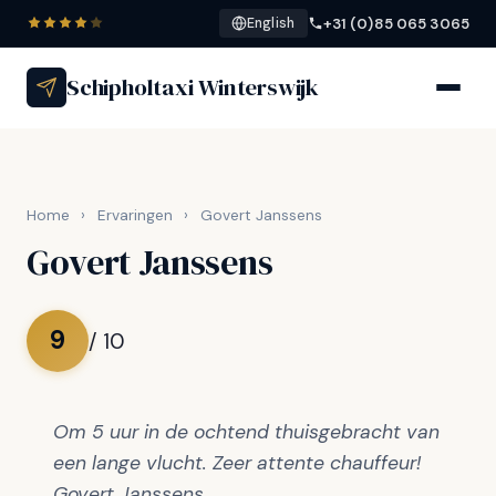
+31 (0)85 065 3065
English
Schipholtaxi Winterswijk
Home
›
Ervaringen
›
Govert Janssens
Govert Janssens
9
/ 10
Om 5 uur in de ochtend thuisgebracht van
een lange vlucht. Zeer attente chauffeur!
Govert Janssens