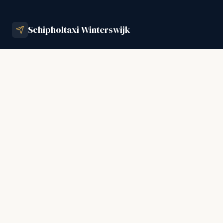
Schipholtaxi Winterswijk
+31 (0)85 065 3065
info@schipholtaxiwinterswijk.nl
MENU
Schipholtaxi
Schipholtaxiservice
Business Service
Alle luchthavens
Goede ervaringen
Werken bij
Tarieven
Contact